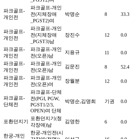
파크골프-개인
파크골프-
전(지체장애
박명순
8
33.3
개인전
_PGST2)
여
파크골프-개인
파크골프-
전(지체장애
장진수
12
0.0
개인전
_PGST3)
남
파크골프-
파크골프-개인
지용규
11
0.0
개인전
전(오픈)
남
파크골프-
파크골프-개인
김문진
8
52.4
개인전
전(오픈)
남
파크골프-
파크골프-개인
장월분
12
0.0
개인전
전(오픈)
여
파크골프-단체
파크골프-
전(PGI, PGW,
박명순,김명희
기권
0.0
단체전
PGST1/2/3,
OPEN)
여
단체
포환던지기(청
포환던지기
김영한
6
0.0
각장애)
남
한궁-개인전(시
한궁-개인