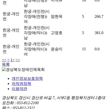
각장애(전맹))
이석규
16
0.0
전
남
한궁-개인전(시
한궁-개인
각장애(전맹))
엄현옥
5
266.7
전
여
한궁-개인전(시
한궁-개인
각장애(약시))
고영호
5
381.0
전
남
한궁-개인전(시
한궁-개인
각장애(약시))
윤송미
15
0.0
전
여
<<
<
1
>
>>
목록
개인정보보호정책
저작권정책
이용약관
경상북도 경산시 경산로 44길 7, 서부2동 행정복지센터 2층
대
표전화 : 053-812-2100
팩스 : 053-812-2322