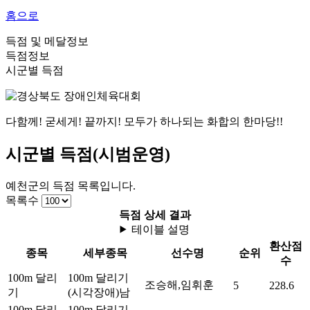
홈으로
득점 및 메달정보
득점정보
시군별 득점
다함께! 굳세게! 끝까지! 모두가 하나되는 화합의 한마당!!
시군별 득점(시범운영)
예천군
의
득점 목록입니다.
목록수
득점 상세 결과
테이블 설명
환산점
종목
세부종목
선수명
순위
수
100m 달리
100m 달리기
조승해,임휘훈
5
228.6
기
(시각장애)
남
100m 달리
100m 달리기