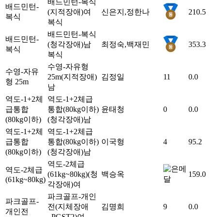
배드민턴-복식
배드민턴-
(지적장애)
여
신은지,정한나
210.5
복식
복식
배드민턴-복식
배드민턴-
(청각장애)
남
최정숙,백재민
353.3
복식
복식
수영-자유형
수영-자유
25m(지적장애)
김정일
11
0.0
형 25m
남
역도-1+2체
역도-1+2체급
급통합
통합(80kg이하)
윤태청
0
0.0
(80kg이하)
(청각장애)
남
역도-1+2체
역도-1+2체급
급통합
통합(80kg이하)
이국형
4
95.2
(80kg이하)
(청각장애)
남
역도-2체급
역도-2체급
(61kg~80kg)(청
백승옥
159.0
(61kg~80kg)
각장애)
여
파크골프-개인
파크골프-
전(지체장애
김명희
9
0.0
개인전
_PGST2)
여