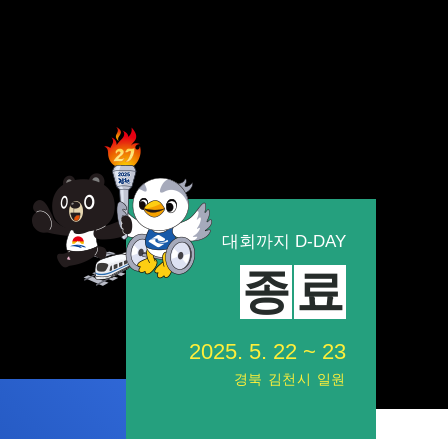
메달정보
알림마당
공지사항
보도자료
포토갤러리
동영상갤러리
대회까지 D-DAY
자료실
종
료
황
황
2025. 5. 22 ~ 23
경북 김천시 일원