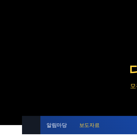
대회개요
인사말
대회개요 및 일정
비전·상징·포스터
대회개요
개·폐회식
대회조직
모
알림마당
보도자료