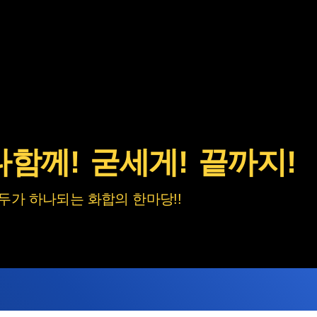
대회참가
경기일정 및 결과
득점 및 
참가요강
전체 경기일정
득점정보
일반 참가요강
종목별 경기시간
종합득점
종목별 참가요강
경기장안내
종목별 순위
다함께!
채점내규
굳세게!
끝까지!
시군별 득점
대진표 및 스타트리스트
참가현황
메달현황
종목별 경기 결과
등록구분별
종목별 메달현
두가 하나되는 화합의 한마당!!
종목·시군별
선수별 메달현
장애유형별
선수·임원 검색
경기종목소개