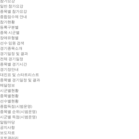
참가요강
일반 참가요강
종목별 참가요강
종합점수제 안내
참가현황
등록구분별
종목·시군별
장애유형별
선수·임원 검색
경기종목소개
경기일정 및 결과
전체 경기일정
종목별 경기시간
경기장안내
대진표 및 스타트리스트
종목별 경기일정 및 결과
메달정보
시군별현황
종목별현황
선수별현황
종합득점(시범운영)
종목별 순위(시범운영)
시군별 득점(시범운영)
알림마당
공지사항
보도자료
포토갤러리