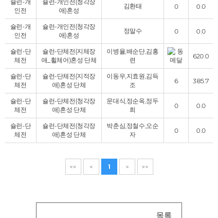
슐런-개
슐런-개인전(청각장
김환태
0
0.0
인전
애)
혼성
슐런-개
슐런-개인전(청각장
정말수
0
0.0
인전
애)
혼성
슐런-단
슐런-단체전(지체장
이병율,배순단,김홍
620.0
체전
애_휠체어)
혼성
단체
련
슐런-단
슐런-단체전(지적장
이동우,지효원,김득
6
385.7
체전
애)
혼성
단체
조
슐런-단
슐런-단체전(청각장
문대식,정순옥,정두
0
0.0
체전
애)
혼성
단체
희
슐런-단
슐런-단체전(청각장
박춘심,정철수,오순
0
0.0
체전
애)
혼성
단체
자
<<
<
1
>
>>
목록