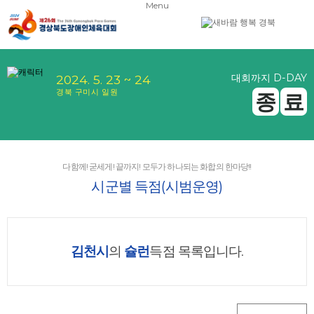
Menu
대회까지 D-DAY
2024. 5. 23 ~ 24
경북 구미시 일원
종
료
다함께! 굳세게! 끝까지! 모두가 하나되는 화합의 한마당!!
시군별 득점(시범운영)
김천시
의
슐런
득점 목록입니다.