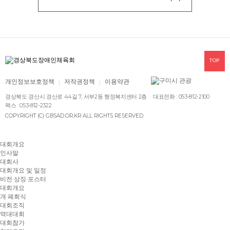
TOP
개인정보보호정책
저작권정책
이용약관
경상북도 경산시 경산로 44길 7, 서부2동 행정복지센터 2층
대표전화 : 053-812-2100
팩스 : 053-812-2322
COPYRIGHT (C) GBSAD.OR.KR ALL RIGHTS RESERVED.
대회개요
인사말
대회사
대회개요 및 일정
비전·상징·포스터
대회개요
개·폐회식
대회조직
역대대회
대회참가