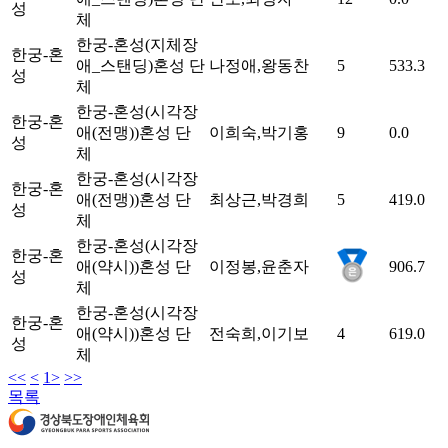
성
체
한궁-혼성(지체장
한궁-혼
애_스탠딩)
혼성
단
나정애,왕동찬
5
533.3
성
체
한궁-혼성(시각장
한궁-혼
애(전맹))
혼성
단
이희숙,박기홍
9
0.0
성
체
한궁-혼성(시각장
한궁-혼
애(전맹))
혼성
단
최상근,박경희
5
419.0
성
체
한궁-혼성(시각장
한궁-혼
애(약시))
혼성
단
이정봉,윤춘자
906.7
성
체
한궁-혼성(시각장
한궁-혼
애(약시))
혼성
단
전숙희,이기보
4
619.0
성
체
<<
<
1
>
>>
목록