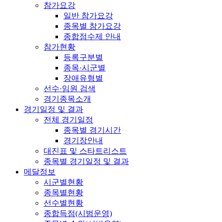
참가요강
일반 참가요강
종목별 참가요강
종합점수제 안내
참가현황
등록구분별
종목·시군별
장애유형별
선수·임원 검색
경기종목소개
경기일정 및 결과
전체 경기일정
종목별 경기시간
경기장안내
대진표 및 스타트리스트
종목별 경기일정 및 결과
메달정보
시군별현황
종목별현황
선수별현황
종합득점(시범운영)