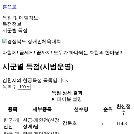
홈으로
득점 및 메달정보
득점정보
시군별 득점
다함께! 굳세게! 끝까지! 모두가 하나되는 화합의 한마당!!
시군별 득점(시범운영)
김천시
의
한궁
득점 목록입니다.
목록수
득점 상세 결과
테이블 설명
환산점
종목
세부종목
선수명
순위
수
한궁-개
한궁-개인전(신장
강문호
5
114.3
인전
장애)
남
한궁-개
한궁-개인전(신장