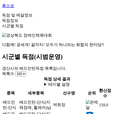
홈으로
득점 및 메달정보
득점정보
시군별 득점
다함께! 굳세게! 끝까지! 모두가 하나되는 화합의 한마당!!
시군별 득점(시범운영)
경산시
의
배드민턴
득점 목록입니다.
목록수
득점 상세 결과
테이블 설명
환산점
종목
세부종목
선수명
순위
수
배드민
배드민턴-단식(지
박희정
159.0
턴-단식
체장애_휠체어)
남
배드민
배드민턴-단식(지