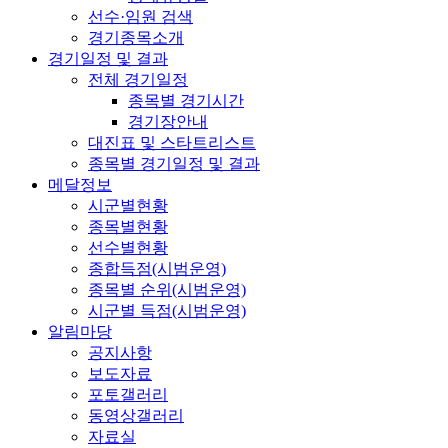
선수·임원 검색
경기종목소개
경기일정 및 결과
전체 경기일정
종목별 경기시간
경기장안내
대진표 및 스타트리스트
종목별 경기일정 및 결과
메달정보
시군별현황
종목별현황
선수별현황
종합득점(시범운영)
종목별 순위(시범운영)
시군별 득점(시범운영)
알림마당
공지사항
보도자료
포토갤러리
동영상갤러리
자료실