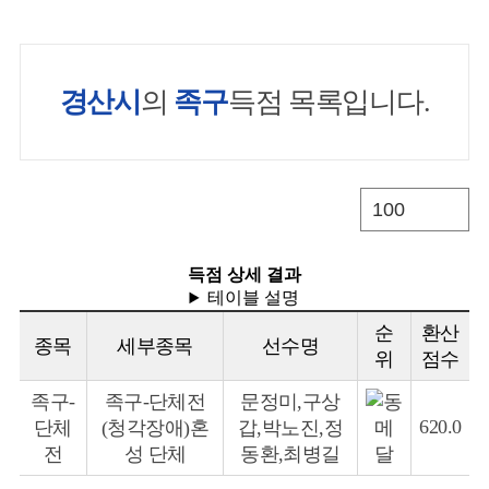
경산시
의
족구
득점 목록입니다.
득점 상세 결과
테이블 설명
순
환산
종목
세부종목
선수명
위
점수
족구-
족구-단체전
문정미,구상
620.0
단체
(청각장애)
혼
갑,박노진,정
전
성
단체
동환,최병길