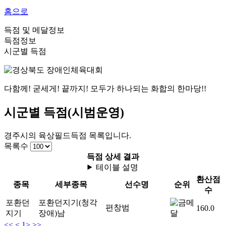
홈으로
득점 및 메달정보
득점정보
시군별 득점
다함께! 굳세게! 끝까지! 모두가 하나되는 화합의 한마당!!
시군별 득점(시범운영)
경주시
의
육상필드
득점 목록입니다.
목록수
득점 상세 결과
테이블 설명
환산점
종목
세부종목
선수명
순위
수
포환던
포환던지기(청각
편창범
160.0
지기
장애)
남
<<
<
1
>
>>