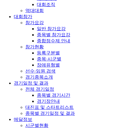
대회조직
역대대회
대회참가
참가요강
일반 참가요강
종목별 참가요강
종합점수제 안내
참가현황
등록구분별
종목·시군별
장애유형별
선수·임원 검색
경기종목소개
경기일정 및 결과
전체 경기일정
종목별 경기시간
경기장안내
대진표 및 스타트리스트
종목별 경기일정 및 결과
메달정보
시군별현황